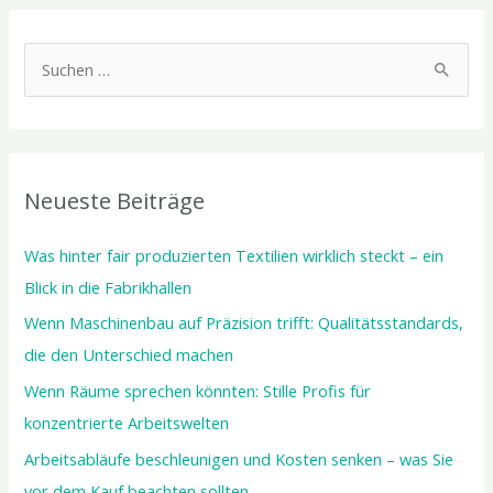
S
u
c
h
Neueste Beiträge
e
n
Was hinter fair produzierten Textilien wirklich steckt – ein
n
Blick in die Fabrikhallen
a
Wenn Maschinenbau auf Präzision trifft: Qualitätsstandards,
c
die den Unterschied machen
h
Wenn Räume sprechen könnten: Stille Profis für
:
konzentrierte Arbeitswelten
Arbeitsabläufe beschleunigen und Kosten senken – was Sie
vor dem Kauf beachten sollten