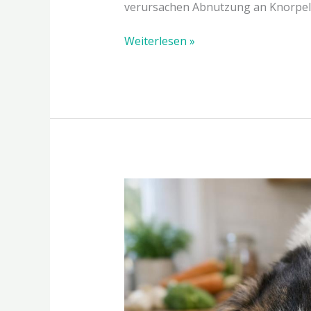
verursachen Abnutzung an Knorpel 
Weiterlesen »
Purinarme
Hundeernährung:
Was
ist
das
und
was
bringt