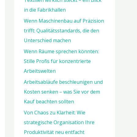
Textilien wirklich steckt – ein Blick
a
in die Fabrikhallen
c
h
Wenn Maschinenbau auf Präzision
:
trifft: Qualitätsstandards, die den
Unterschied machen
Wenn Räume sprechen könnten:
Stille Profis für konzentrierte
Arbeitswelten
Arbeitsabläufe beschleunigen und
Kosten senken – was Sie vor dem
Kauf beachten sollten
Von Chaos zu Klarheit: Wie
strategische Organisation Ihre
Produktivität neu entfacht