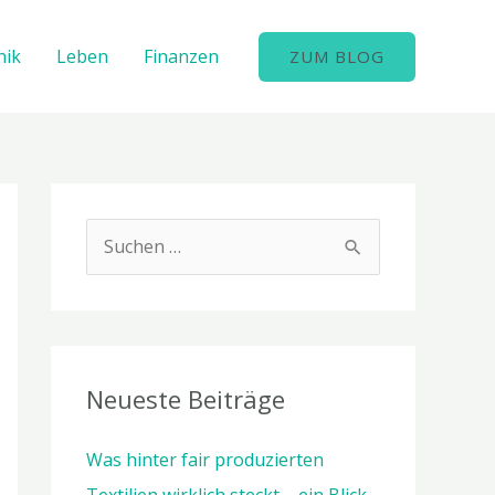
nik
Leben
Finanzen
ZUM BLOG
S
u
c
h
e
Neueste Beiträge
n
Was hinter fair produzierten
n