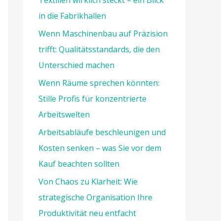
Textilien wirklich steckt – ein Blick
a
in die Fabrikhallen
c
h
Wenn Maschinenbau auf Präzision
:
trifft: Qualitätsstandards, die den
Unterschied machen
Wenn Räume sprechen könnten:
Stille Profis für konzentrierte
Arbeitswelten
Arbeitsabläufe beschleunigen und
Kosten senken – was Sie vor dem
Kauf beachten sollten
Von Chaos zu Klarheit: Wie
strategische Organisation Ihre
Produktivität neu entfacht