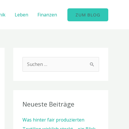
nik
Leben
Finanzen
ZUM BLOG
S
u
c
h
e
Neueste Beiträge
n
Was hinter fair produzierten
n