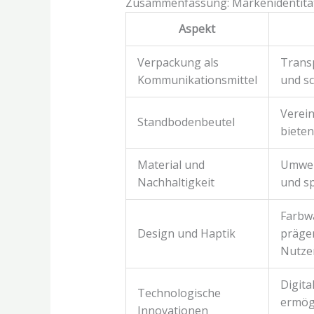
Zusammenfassung: Markenidentität
Aspekt
Verpackung als
Trans
Kommunikationsmittel
und s
Verein
Standbodenbeutel
biete
Material und
Umwelt
Nachhaltigkeit
und s
Farbwa
Design und Haptik
präge
Nutze
Digita
Technologische
ermögl
Innovationen