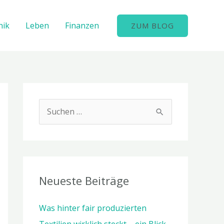
nik
Leben
Finanzen
ZUM BLOG
S
u
c
h
e
Neueste Beiträge
n
Was hinter fair produzierten
n