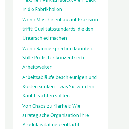
Textilien wirklich steckt – ein Blick
a
in die Fabrikhallen
c
h
Wenn Maschinenbau auf Präzision
:
trifft: Qualitätsstandards, die den
Unterschied machen
Wenn Räume sprechen könnten:
Stille Profis für konzentrierte
Arbeitswelten
Arbeitsabläufe beschleunigen und
Kosten senken – was Sie vor dem
Kauf beachten sollten
Von Chaos zu Klarheit: Wie
strategische Organisation Ihre
Produktivität neu entfacht