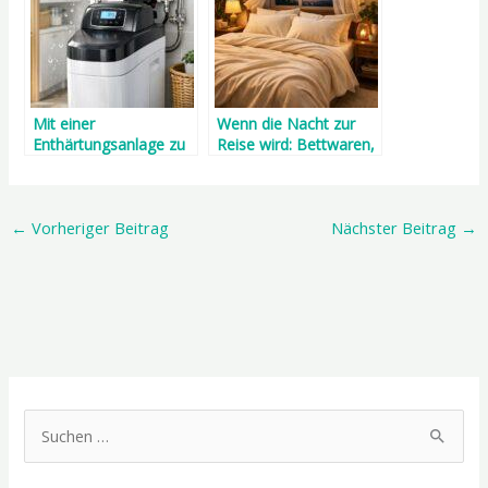
Mit einer
Wenn die Nacht zur
Enthärtungsanlage zu
Reise wird: Bettwaren,
mehr Wohlbefinden:
die Temperatur und
So genießen Sie
Komfort neu
kalkfreies Wasser im
definieren
←
Vorheriger Beitrag
Nächster Beitrag
→
Alltag
S
u