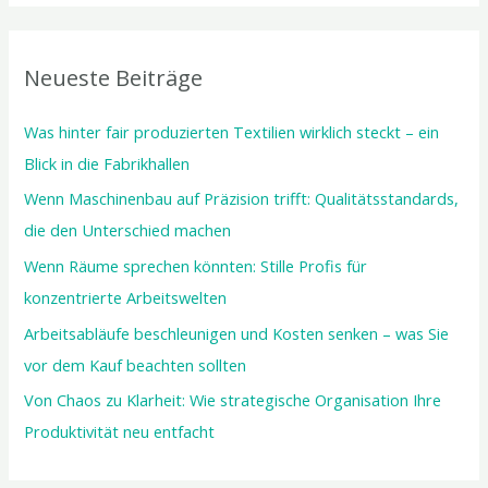
c
h
Neueste Beiträge
e
n
Was hinter fair produzierten Textilien wirklich steckt – ein
n
Blick in die Fabrikhallen
a
Wenn Maschinenbau auf Präzision trifft: Qualitätsstandards,
c
die den Unterschied machen
h
Wenn Räume sprechen könnten: Stille Profis für
:
konzentrierte Arbeitswelten
Arbeitsabläufe beschleunigen und Kosten senken – was Sie
vor dem Kauf beachten sollten
Von Chaos zu Klarheit: Wie strategische Organisation Ihre
Produktivität neu entfacht