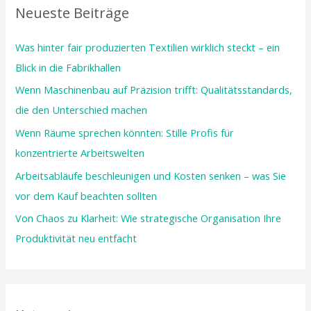
Neueste Beiträge
e
n
Was hinter fair produzierten Textilien wirklich steckt – ein
n
Blick in die Fabrikhallen
a
Wenn Maschinenbau auf Präzision trifft: Qualitätsstandards,
c
die den Unterschied machen
h
Wenn Räume sprechen könnten: Stille Profis für
:
konzentrierte Arbeitswelten
Arbeitsabläufe beschleunigen und Kosten senken – was Sie
vor dem Kauf beachten sollten
Von Chaos zu Klarheit: Wie strategische Organisation Ihre
Produktivität neu entfacht