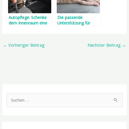
Autopflege: Schenke
Die passende
dem Innenraum eine
Unterstützung für
besondere
ältere
Aufmerksamkeit
Familienangehörige
←
Vorheriger Beitrag
Nächster Beitrag
→
S
u
c
h